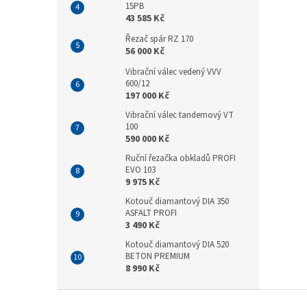
15PB
43 585 Kč
Řezač spár RZ 170
56 000 Kč
Vibrační válec vedený VVV
600/12
197 000 Kč
Vibrační válec tandemový VT
100
590 000 Kč
Ruční řezačka obkladů PROFI
EVO 103
9 975 Kč
Kotouč diamantový DIA 350
ASFALT PROFI
3 490 Kč
Kotouč diamantový DIA 520
BETON PREMIUM
8 990 Kč
Z