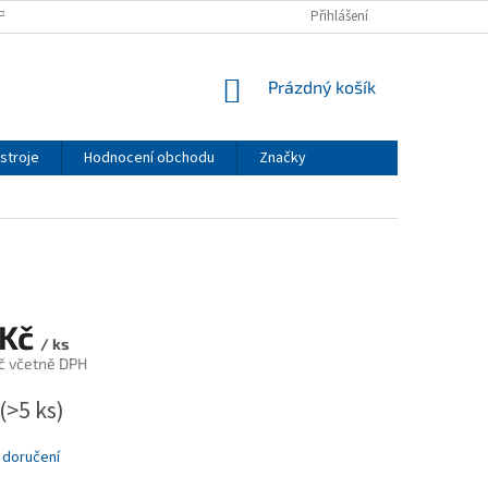
PODMÍNKY
PODMÍNKY OCHRANY OSOBNÍCH ÚDAJŮ
Přihlášení
NÁKUPNÍ
Prázdný košík
KOŠÍK
stroje
Hodnocení obchodu
Značky
 Kč
/ ks
č včetně DPH
(>5 ks)
 doručení