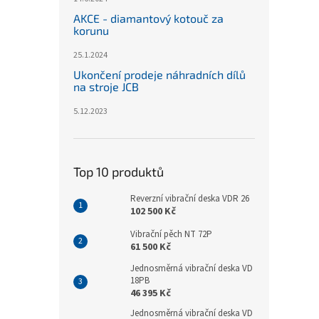
AKCE - diamantový kotouč za
korunu
25.1.2024
Ukončení prodeje náhradních dílů
na stroje JCB
5.12.2023
Top 10 produktů
Reverzní vibrační deska VDR 26
102 500 Kč
Vibrační pěch NT 72P
61 500 Kč
Jednosměrná vibrační deska VD
18PB
46 395 Kč
Jednosměrná vibrační deska VD