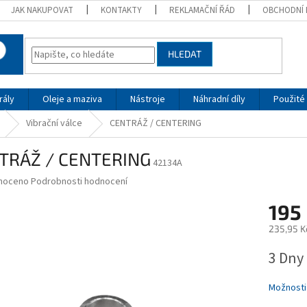
JAK NAKUPOVAT
KONTAKTY
REKLAMAČNÍ ŘÁD
OBCHODNÍ 
HLEDAT
rály
Oleje a maziva
Nástroje
Náhradní díly
Použité 
Vibrační válce
CENTRÁŽ / CENTERING
TRÁŽ / CENTERING
42134A
né
noceno
Podrobnosti hodnocení
ní
195
u
235,95 K
Měrná
3 Dny
cena:
ek.
Možnosti