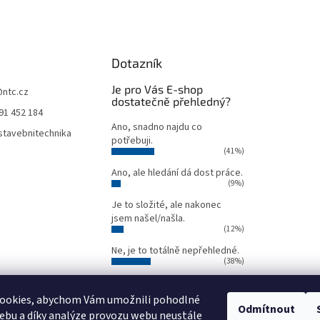
Dotazník
Je pro Vás E-shop
@
ntc.cz
dostatečně přehledný?
91 452 184
Ano, snadno najdu co
tavebnitechnika
potřebuji.
(41%)
Ano, ale hledání dá dost práce.
(9%)
Je to složité, ale nakonec
jsem našel/našla.
(12%)
Ne, je to totálně nepřehledné.
(38%)
Počet hlasů:
34
ookies, abychom Vám umožnili pohodlné
Odmítnout
ebu a díky analýze provozu webu neustále