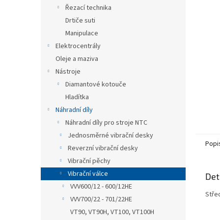
n
Řezací technika
e
Drtiče suti
l
Manipulace
Elektrocentrály
Oleje a maziva
Nástroje
Diamantové kotouče
Hladítka
Náhradní díly
Náhradní díly pro stroje NTC
Jednosměrné vibrační desky
Popi
Reverzní vibrační desky
Vibrační pěchy
Vibrační válce
Det
VVV600/12 - 600/12HE
Stře
VVV700/22 - 701/22HE
VT90, VT90H, VT100, VT100H