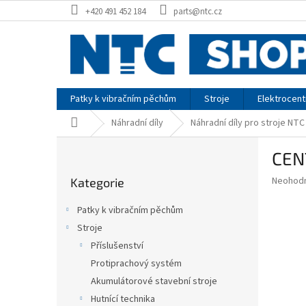
Přejít
+420 491 452 184
parts@ntc.cz
na
obsah
Patky k vibračním pěchům
Stroje
Elektrocent
Domů
Náhradní díly
Náhradní díly pro stroje NTC
P
CEN
o
Přeskočit
s
Průměr
Neohod
Kategorie
kategorie
t
hodnoce
r
produkt
Patky k vibračním pěchům
a
je
Stroje
0,0
n
z
Příslušenství
n
5
í
Protiprachový systém
hvězdič
p
Akumulátorové stavební stroje
a
Hutnící technika