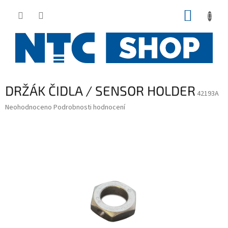
Přejít
NÁKUP
na
obsah
KOŠÍK
DRŽÁK ČIDLA / SENSOR HOLDER
42193A
Průměrné
Neohodnoceno
Podrobnosti hodnocení
hodnocení
produktu
je
0,0
z
5
hvězdiček.