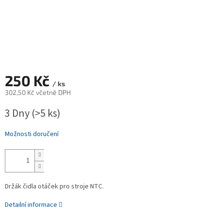
250 Kč
/ ks
302,50 Kč včetně DPH
Měrná
3 Dny
(>5 ks)
cena:
Možnosti doručení
Držák čidla otáček pro stroje NTC.
Detailní informace