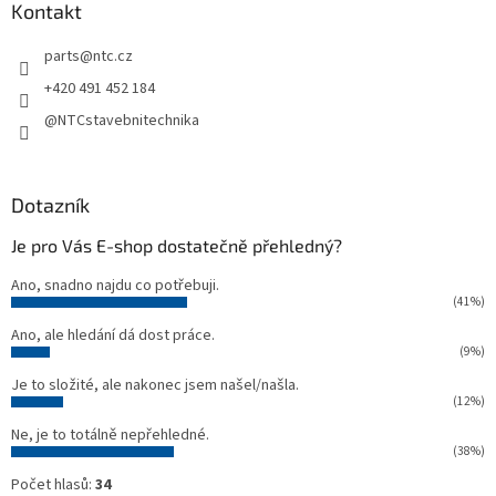
a
Kontakt
t
parts
@
ntc.cz
í
+420 491 452 184
@NTCstavebnitechnika
Dotazník
Je pro Vás E-shop dostatečně přehledný?
Ano, snadno najdu co potřebuji.
(41%)
Ano, ale hledání dá dost práce.
(9%)
Je to složité, ale nakonec jsem našel/našla.
(12%)
Ne, je to totálně nepřehledné.
(38%)
Počet hlasů:
34