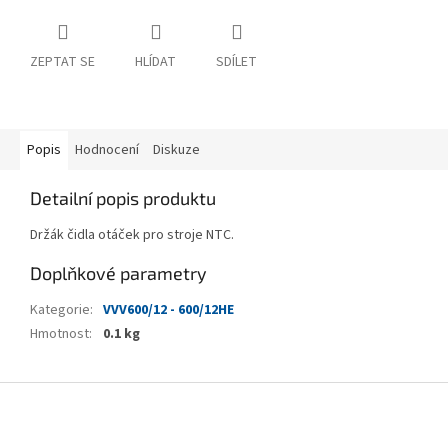
ZEPTAT SE
HLÍDAT
SDÍLET
Popis
Hodnocení
Diskuze
Detailní popis produktu
Držák čidla otáček pro stroje NTC.
Doplňkové parametry
Kategorie
:
VVV600/12 - 600/12HE
Hmotnost
:
0.1 kg
Z
á
p