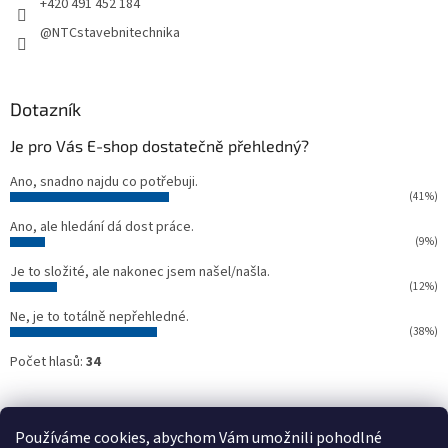
+420 491 452 184
@NTCstavebnitechnika
Dotazník
Je pro Vás E-shop dostatečně přehledný?
Ano, snadno najdu co potřebuji.
(41%)
Ano, ale hledání dá dost práce.
(9%)
Je to složité, ale nakonec jsem našel/našla.
(12%)
Ne, je to totálně nepřehledné.
(38%)
Počet hlasů:
34
Oficiální webové stránky NTC
Půjčovna stavebních strojů NTC
Používáme cookies, abychom Vám umožnili pohodlné