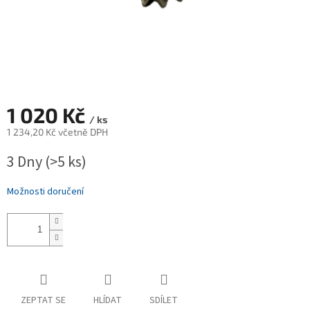
1 020 Kč
/ ks
1 234,20 Kč včetně DPH
Měrná
3 Dny
(>5 ks)
cena:
Možnosti doručení
ZEPTAT SE
HLÍDAT
SDÍLET