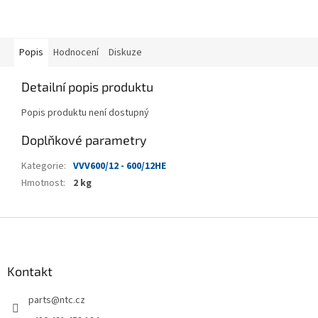
Popis
Hodnocení
Diskuze
Detailní popis produktu
Popis produktu není dostupný
Doplňkové parametry
Kategorie
:
VVV600/12 - 600/12HE
Hmotnost
:
2 kg
Z
á
p
a
Kontakt
t
parts
@
ntc.cz
í