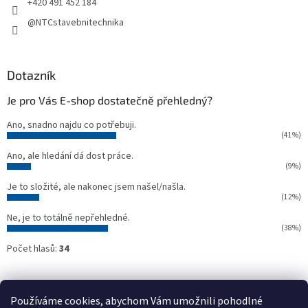
+420 491 452 184
@NTCstavebnitechnika
Dotazník
Je pro Vás E-shop dostatečně přehledný?
Ano, snadno najdu co potřebuji.
(41%)
Ano, ale hledání dá dost práce.
(9%)
Je to složité, ale nakonec jsem našel/našla.
(12%)
Ne, je to totálně nepřehledné.
(38%)
Počet hlasů:
34
Oficiální webové stránky NTC
Půjčovna stavebních strojů NTC
Používáme cookies, abychom Vám umožnili pohodlné