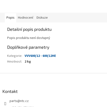
Popis
Hodnocení
Diskuze
Detailní popis produktu
Popis produktu není dostupný
Doplňkové parametry
Kategorie
:
VVV600/12 - 600/12HE
Hmotnost
:
2 kg
Z
á
p
a
Kontakt
t
parts
@
ntc.cz
í