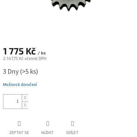
1 775 Kč
/ ks
2 147,75 Kč včetně DPH
Měrná
3 Dny
(>5 ks)
cena:
Možnosti doručení
ZEPTAT SE
HLÍDAT
SDÍLET