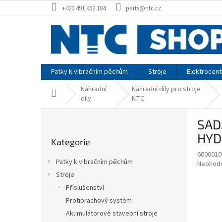
Přejít
+420 491 452 184
parts@ntc.cz
na
obsah
Patky k vibračním pěchům
Stroje
Elektrocent
Náhradní
Náhradní díly pro stroje
Domů
díly
NTC
P
SAD
o
Přeskočit
s
HYD
Kategorie
kategorie
t
6000010
r
Patky k vibračním pěchům
Průměr
Neohod
a
hodnoce
Stroje
n
produkt
Příslušenství
n
je
í
Protiprachový systém
0,0
z
p
Akumulátorové stavební stroje
5