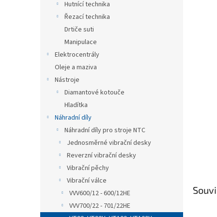
a
Hutnící technika
hvězdič
n
Řezací technika
e
Drtiče suti
l
Manipulace
Elektrocentrály
Oleje a maziva
Nástroje
Diamantové kotouče
Hladítka
Náhradní díly
Náhradní díly pro stroje NTC
Jednosměrné vibrační desky
Reverzní vibrační desky
Vibrační pěchy
Vibrační válce
Souvi
VVV600/12 - 600/12HE
VVV700/22 - 701/22HE