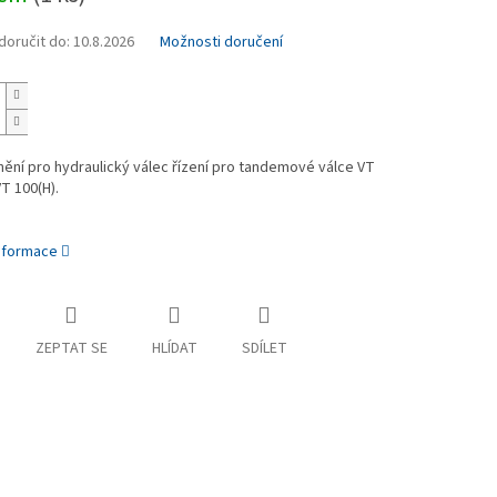
oručit do:
10.8.2026
Možnosti doručení
ění pro hydraulický válec řízení pro tandemové válce VT
VT 100(H).
informace
ZEPTAT SE
HLÍDAT
SDÍLET