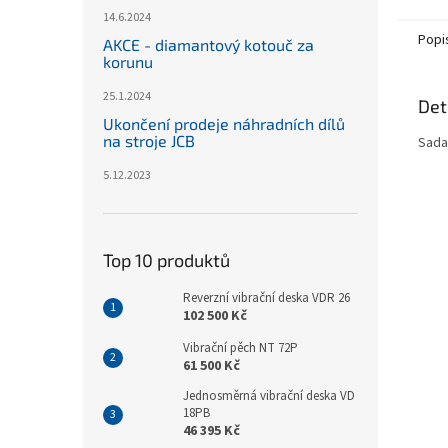
14.6.2024
Popi
AKCE - diamantový kotouč za
korunu
25.1.2024
Det
Ukončení prodeje náhradních dílů
na stroje JCB
Sada
5.12.2023
Top 10 produktů
Reverzní vibrační deska VDR 26
102 500 Kč
Vibrační pěch NT 72P
61 500 Kč
Jednosměrná vibrační deska VD
18PB
46 395 Kč