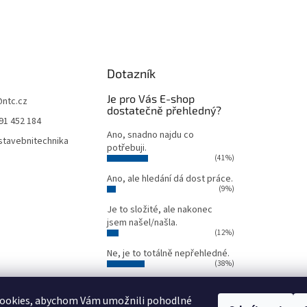
Dotazník
Je pro Vás E-shop
@
ntc.cz
dostatečně přehledný?
91 452 184
Ano, snadno najdu co
tavebnitechnika
potřebuji.
(41%)
Ano, ale hledání dá dost práce.
(9%)
Je to složité, ale nakonec
jsem našel/našla.
(12%)
Ne, je to totálně nepřehledné.
(38%)
Počet hlasů:
34
ookies, abychom Vám umožnili pohodlné