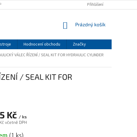
PODMÍNKY
PODMÍNKY OCHRANY OSOBNÍCH ÚDAJŮ
Přihlášení
NÁKUPNÍ
Prázdný košík
KOŠÍK
stroje
Hodnocení obchodu
Značky
LICKÝ VÁLEC ŘÍZENÍ / SEAL KIT FOR HYDRAULIC CYLINDER
ZENÍ / SEAL KIT FOR
55 Kč
/ ks
 Kč včetně DPH
dem
(1 ks)