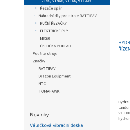
VT90, VT90H, VT100, VT100H
Řezače spár
Náhradní díly pro stroje BATTIPAV
RUČNÍ ŘEZAČKY
ELEKTRICKÉ PILY
MIXER
HYDR
ČISTIČKA PODLAH
ŘÍZE
Použité stroje
CYLI
Značky
BATTIPAV
Dragon Equipment
NTC
TOMAHAWK
Hydrau
tandem
VT 100
Novinky
hydro
Válečková vibrační deska