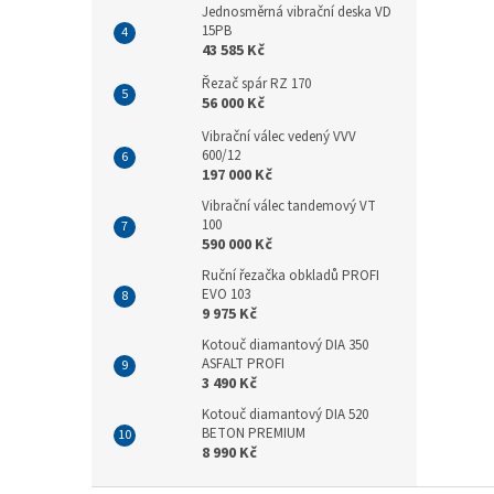
Jednosměrná vibrační deska VD
15PB
43 585 Kč
Řezač spár RZ 170
56 000 Kč
Vibrační válec vedený VVV
600/12
197 000 Kč
Vibrační válec tandemový VT
100
590 000 Kč
Ruční řezačka obkladů PROFI
EVO 103
9 975 Kč
Kotouč diamantový DIA 350
ASFALT PROFI
3 490 Kč
Kotouč diamantový DIA 520
BETON PREMIUM
8 990 Kč