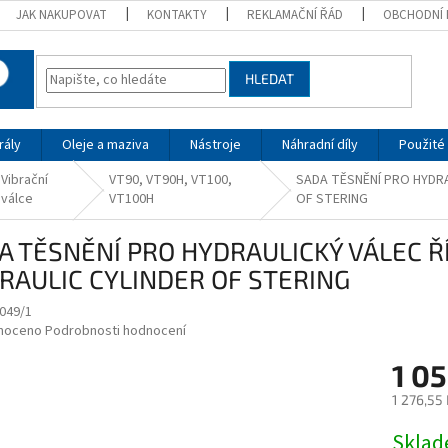
JAK NAKUPOVAT
KONTAKTY
REKLAMAČNÍ ŘÁD
OBCHODNÍ 
HLEDAT
rály
Oleje a maziva
Nástroje
Náhradní díly
Použité 
Vibrační
VT90, VT90H, VT100,
SADA TĚSNĚNÍ PRO HYDRAU
válce
VT100H
OF STERING
A TĚSNĚNÍ PRO HYDRAULICKÝ VÁLEC ŘÍ
RAULIC CYLINDER OF STERING
049/1
né
noceno
Podrobnosti hodnocení
ní
1 0
u
1 276,55
Měrná
Skla
cena: