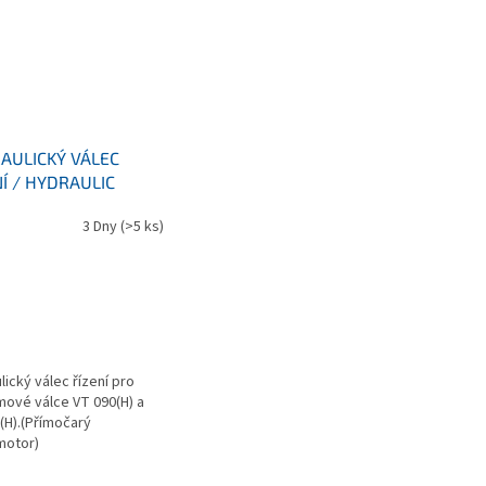
AULICKÝ VÁLEC
NÍ / HYDRAULIC
NDER OF STERING
3 Dny
(>5 ks)
lický válec řízení pro
ové válce VT 090(H) a
(H).(Přímočarý
motor)