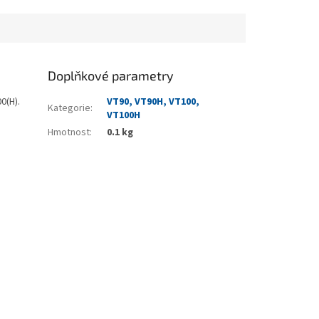
Doplňkové parametry
0(H).
VT90, VT90H, VT100,
Kategorie
:
VT100H
Hmotnost
:
0.1 kg