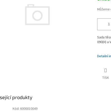
ek.
Můžeme d
Sada těsn
090(H) a 
Detailní 
TISK
sející produkty
Kód:
6000010049