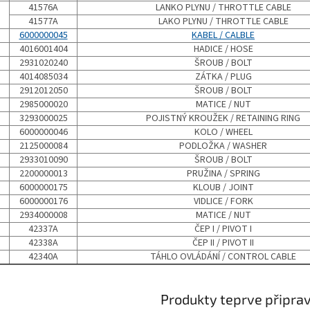
41576A
LANKO PLYNU / THROTTLE CABLE
41577A
LAKO PLYNU / THROTTLE CABLE
6000000045
KABEL / CALBLE
4016001404
HADICE / HOSE
2931020240
ŠROUB / BOLT
4014085034
ZÁTKA / PLUG
2912012050
ŠROUB / BOLT
2985000020
MATICE / NUT
3293000025
POJISTNÝ KROUŽEK / RETAINING RING
6000000046
KOLO / WHEEL
2125000084
PODLOŽKA / WASHER
2933010090
ŠROUB / BOLT
2200000013
PRUŽINA / SPRING
6000000175
KLOUB / JOINT
6000000176
VIDLICE / FORK
2934000008
MATICE / NUT
42337A
ČEP I / PIVOT I
42338A
ČEP II / PIVOT II
42340A
TÁHLO OVLÁDÁNÍ / CONTROL CABLE
Produkty teprve připra