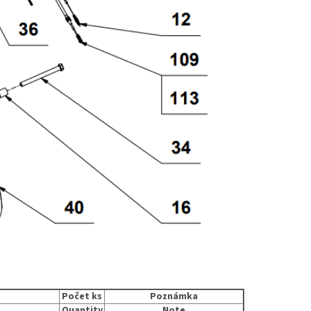
Počet ks
Poznámka
Quantity
Note