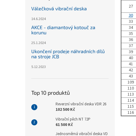
27
Válečková vibrační deska
30
14.6.2024
33
AKCE - diamantový kotouč za
34
korunu
35
36
25.1.2024
37
Ukončení prodeje náhradních dílů
39
na stroje JCB
40
41
5.12.2023
42
43
109
110
Top 10 produktů
113
114
Reverzní vibrační deska VDR 26
115
102 500 Kč
116
Vibrační pěch NT 72P
61 500 Kč
Jednosměrná vibrační deska VD