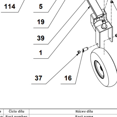
e
Číslo dílu
Název dílu
on
Part number
Part name