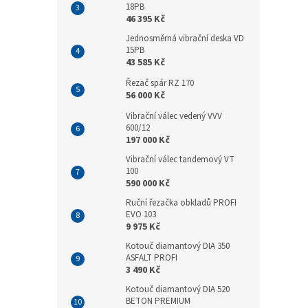
18PB
46 395 Kč
Jednosměrná vibrační deska VD
15PB
43 585 Kč
Řezač spár RZ 170
56 000 Kč
Vibrační válec vedený VVV
600/12
197 000 Kč
Vibrační válec tandemový VT
100
590 000 Kč
Ruční řezačka obkladů PROFI
EVO 103
9 975 Kč
Kotouč diamantový DIA 350
ASFALT PROFI
3 490 Kč
Kotouč diamantový DIA 520
BETON PREMIUM