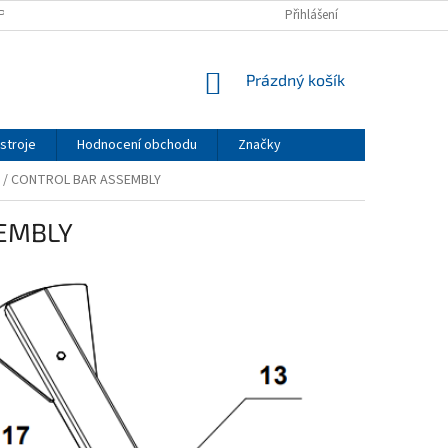
PODMÍNKY
PODMÍNKY OCHRANY OSOBNÍCH ÚDAJŮ
Přihlášení
NÁKUPNÍ
Prázdný košík
KOŠÍK
stroje
Hodnocení obchodu
Značky
M / CONTROL BAR ASSEMBLY
SEMBLY