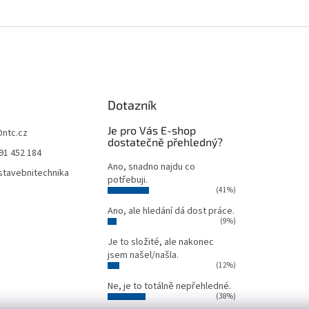
Dotazník
Je pro Vás E-shop
@
ntc.cz
dostatečně přehledný?
91 452 184
Ano, snadno najdu co
tavebnitechnika
potřebuji.
(41%)
Ano, ale hledání dá dost práce.
(9%)
Je to složité, ale nakonec
jsem našel/našla.
(12%)
Ne, je to totálně nepřehledné.
(38%)