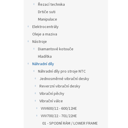
n
Řezací technika
e
Drtiče suti
l
Manipulace
Elektrocentrály
Oleje a maziva
Nástroje
Diamantové kotouče
Hladítka
Náhradní díly
Náhradní díly pro stroje NTC
Jednosměrné vibrační desky
Reverzní vibrační desky
Vibrační pěchy
Vibrační válce
VVV600/12 - 600/12HE
VVV700/22 - 701/22HE
01 - SPODNÍ RÁM / LOWER FRAME