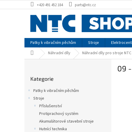
Přejít
+420 491 452 184
parts@ntc.cz
na
obsah
Patky k vibračním pěchům
Stroje
Elektrocent
Domů
Náhradní díly
Náhradní díly pro stroje NTC
P
09 
o
Přeskočit
s
Kategorie
kategorie
t
r
Patky k vibračním pěchům
a
Stroje
n
Příslušenství
n
í
Protiprachový systém
p
Akumulátorové stavební stroje
a
Hutnící technika