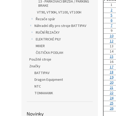
13 - PARKOVACÍ BRZDA / PARKING
1
BRAKE
2
VT90, VT90H, VT100, VT100H
5
Řezače spár
6
7
Náhradní díly pro stroje BATTIPAV
9
RUČNÍ ŘEZAČKY
10
ELEKTRICKÉ PILY
12
MIXER
13
14
ČISTIČKA PODLAH
15
Použité stroje
16
Značky
17
18
BATTIPAV
19
Dragon Equipment
20
NTC
21
22
TOMAHAWK
24
25
26
Novinky