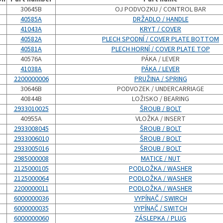
30645B
OJ PODVOZKU / CONTROL BAR
40585A
DRŽADLO / HANDLE
41043A
KRYT / COVER
40582A
PLECH SPODNÍ / COVER PLATE BOTTOM
40581A
PLECH HORNÍ / COVER PLATE TOP
40576A
PÁKA / LEVER
41038A
PÁKA / LEVER
2200000006
PRUŽINA / SPRING
30646B
PODVOZEK / UNDERCARRIAGE
40844B
LOŽISKO / BEARING
2933010025
ŠROUB / BOLT
40955A
VLOŽKA / INSERT
2933008045
ŠROUB / BOLT
2933006010
ŠROUB / BOLT
2933005016
ŠROUB / BOLT
2985000008
MATICE / NUT
2125000105
PODLOŽKA / WASHER
2125000064
PODLOŽKA / WASHER
2200000011
PODLOŽKA / WASHER
6000000036
VYPÍNAČ / SWIRCH
6000000035
VYPÍNAČ / SWITCH
6000000060
ZÁSLEPKA / PLUG