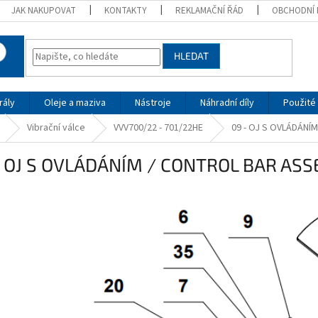
JAK NAKUPOVAT
KONTAKTY
REKLAMAČNÍ ŘÁD
OBCHODNÍ 
HLEDAT
rály
Oleje a maziva
Nástroje
Náhradní díly
Použité 
Vibrační válce
VVV700/22 - 701/22HE
09 - OJ S OVLÁDÁNÍ
- OJ S OVLÁDÁNÍM / CONTROL BAR AS