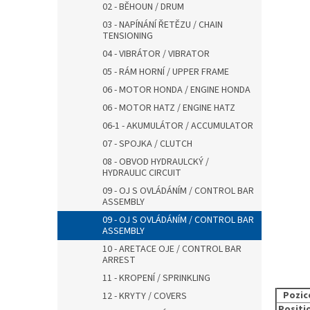
02 - BĚHOUN / DRUM
03 - NAPÍNÁNÍ ŘETĚZU / CHAIN
TENSIONING
04 - VIBRÁTOR / VIBRATOR
05 - RÁM HORNÍ / UPPER FRAME
06 - MOTOR HONDA / ENGINE HONDA
06 - MOTOR HATZ / ENGINE HATZ
06-1 - AKUMULÁTOR / ACCUMULATOR
07 - SPOJKA / CLUTCH
08 - OBVOD HYDRAULCKÝ /
HYDRAULIC CIRCUIT
09 - OJ S OVLÁDÁNÍM / CONTROL BAR
ASSEMBLY
09 - OJ S OVLÁDÁNÍM / CONTROL BAR
ASSEMBLY
10 - ARETACE OJE / CONTROL BAR
ARREST
11 - KROPENÍ / SPRINKLING
Pozic
12 - KRYTY / COVERS
Positi