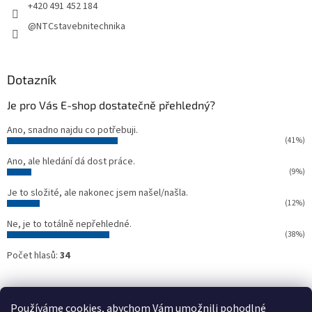
+420 491 452 184
@NTCstavebnitechnika
Dotazník
Je pro Vás E-shop dostatečně přehledný?
Ano, snadno najdu co potřebuji.
(41%)
Ano, ale hledání dá dost práce.
(9%)
Je to složité, ale nakonec jsem našel/našla.
(12%)
Ne, je to totálně nepřehledné.
(38%)
Počet hlasů:
34
Oficiální webové stránky NTC
Půjčovna stavebních strojů NTC
Používáme cookies, abychom Vám umožnili pohodlné