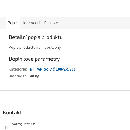
Popis
Hodnocení
Diskuze
Detailní popis produktu
Popis produktu není dostupný
Doplňkové parametry
Kategorie
:
NT 76P od v.č.100-v.č.206
Hmotnost
:
40 kg
Z
á
p
a
Kontakt
t
parts
@
ntc.cz
í