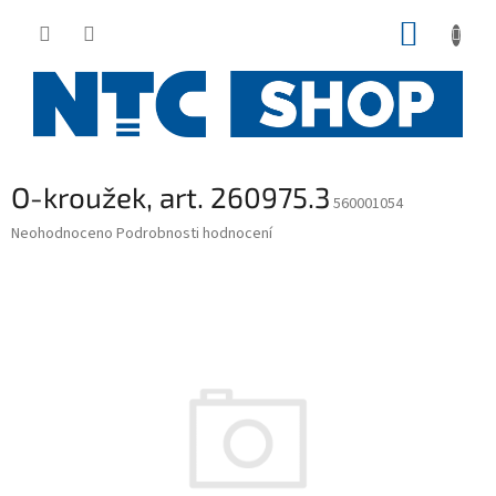
Přejít
NÁKUP
na
obsah
KOŠÍK
O-kroužek, art. 260975.3
560001054
Průměrné
Neohodnoceno
Podrobnosti hodnocení
hodnocení
produktu
je
0,0
z
5
hvězdiček.