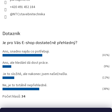
í
+420 491 452 184
@NTCstavebnitechnika
Dotazník
Je pro Vás E-shop dostatečně přehledný?
Ano, snadno najdu co potřebuji.
(41%)
Ano, ale hledání dá dost práce.
(9%)
Je to složité, ale nakonec jsem našel/našla.
(12%)
Ne, je to totálně nepřehledné.
(38%)
Počet hlasů:
34
Oficiální webové stránky NTC
Půjčovna stavebních strojů NTC