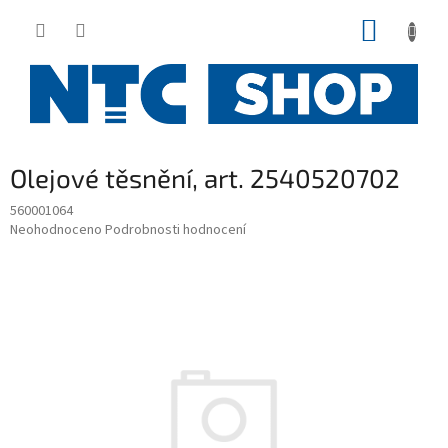
Přejít
NÁKUP
na
obsah
KOŠÍK
Olejové těsnění, art. 2540520702
560001064
Průměrné
Neohodnoceno
Podrobnosti hodnocení
hodnocení
produktu
je
0,0
z
5
hvězdiček.