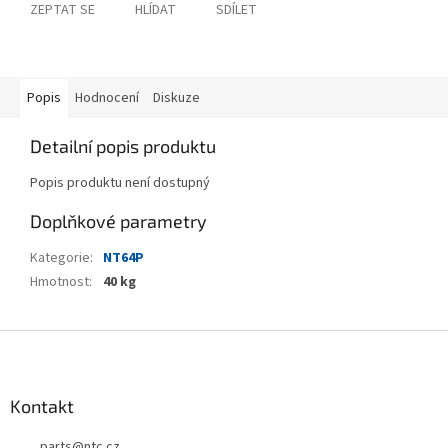
ZEPTAT SE
HLÍDAT
SDÍLET
Popis
Hodnocení
Diskuze
Detailní popis produktu
Popis produktu není dostupný
Doplňkové parametry
Kategorie
:
NT64P
Hmotnost
:
40 kg
Z
á
p
a
Kontakt
t
parts
@
ntc.cz