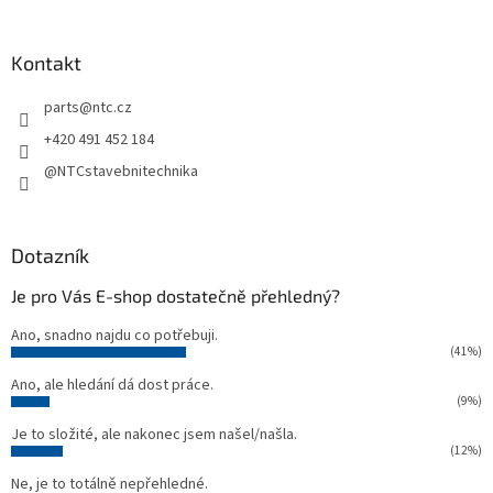
á
p
a
Kontakt
t
parts
@
ntc.cz
í
+420 491 452 184
@NTCstavebnitechnika
Dotazník
Je pro Vás E-shop dostatečně přehledný?
Ano, snadno najdu co potřebuji.
(41%)
Ano, ale hledání dá dost práce.
(9%)
Je to složité, ale nakonec jsem našel/našla.
(12%)
Ne, je to totálně nepřehledné.