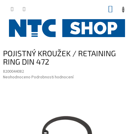
Přejít
NÁKUP
na
obsah
KOŠÍK
POJISTNÝ KROUŽEK / RETAINING
RING DIN 472
8200044082
Průměrné
Neohodnoceno
Podrobnosti hodnocení
hodnocení
produktu
je
0,0
z
5
hvězdiček.