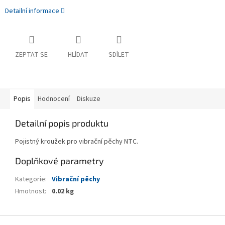
Detailní informace
ZEPTAT SE
HLÍDAT
SDÍLET
Popis
Hodnocení
Diskuze
Detailní popis produktu
Pojistný kroužek pro vibrační pěchy NTC.
Doplňkové parametry
Kategorie
:
Vibrační pěchy
Hmotnost
:
0.02 kg
Z