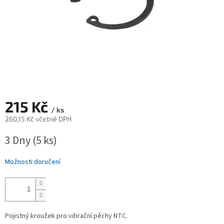
215 Kč
/ ks
260,15 Kč včetně DPH
Měrná
3 Dny
(5 ks)
cena:
Možnosti doručení
Pojistný kroužek pro vibrační pěchy NTC.