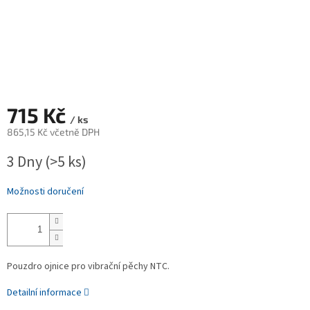
715 Kč
/ ks
865,15 Kč včetně DPH
Měrná
3 Dny
(>5 ks)
cena:
Možnosti doručení
Pouzdro ojnice pro vibrační pěchy NTC.
Detailní informace