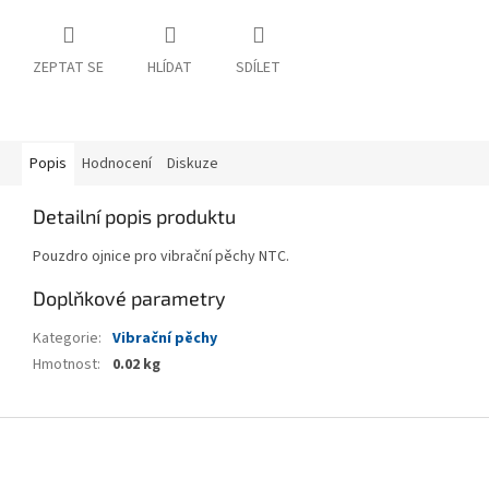
ZEPTAT SE
HLÍDAT
SDÍLET
Popis
Hodnocení
Diskuze
Detailní popis produktu
Pouzdro ojnice pro vibrační pěchy NTC.
Doplňkové parametry
Kategorie
:
Vibrační pěchy
Hmotnost
:
0.02 kg
Z
á
p