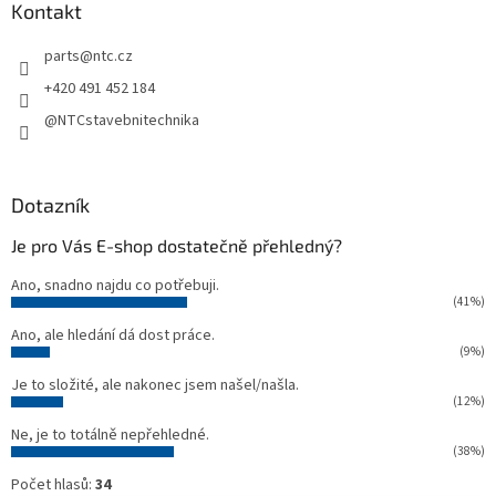
a
Kontakt
t
parts
@
ntc.cz
í
+420 491 452 184
@NTCstavebnitechnika
Dotazník
Je pro Vás E-shop dostatečně přehledný?
Ano, snadno najdu co potřebuji.
(41%)
Ano, ale hledání dá dost práce.
(9%)
Je to složité, ale nakonec jsem našel/našla.
(12%)
Ne, je to totálně nepřehledné.
(38%)
Počet hlasů:
34