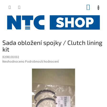
Přejít
NÁKUP
na
obsah
KOŠÍK
Sada obložení spojky / Clutch lining
kit
8208101032
Průměrné
Neohodnoceno
Podrobnosti hodnocení
hodnocení
produktu
je
0,0
z
5
hvězdiček.