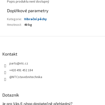
Popis produktu není dostupný
Doplňkové parametry
Kategorie
:
Vibrační pěchy
Hmotnost
:
40 kg
Z
á
p
a
Kontakt
t
parts
@
ntc.cz
í
+420 491 452 184
@NTCstavebnitechnika
Dotazník
Je pro Vás E-shop dostatečně přehledný?