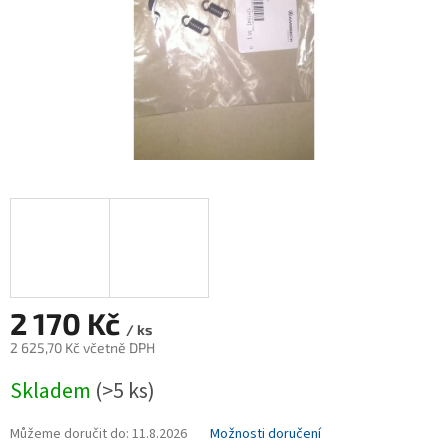
2 170 Kč
/ ks
2 625,70 Kč včetně DPH
Měrná
Skladem
(>5 ks)
cena:
Můžeme doručit do:
11.8.2026
Možnosti doručení