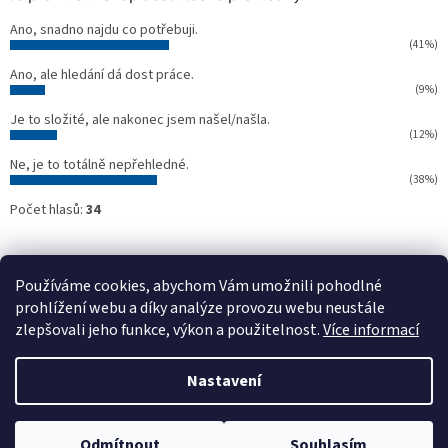
Ano, snadno najdu co potřebuji.
(41%)
Ano, ale hledání dá dost práce.
(9%)
Je to složité, ale nakonec jsem našel/našla.
(12%)
Ne, je to totálně nepřehledné.
(38%)
Počet hlasů:
34
Oficiální webové stránky NTC
Půjčovna stavebních strojů NTC
Používáme cookies, abychom Vám umožnili pohodlné
prohlížení webu a díky analýze provozu webu neustále
zlepšovali jeho funkce, výkon a použitelnost.
Více informací
Vytvořil Shoptet
Nastavení
Copyright 2026
NTC SHOP
. Všechna práva vyhrazena.
Upravit
Odmítnout
Souhlasím
nastavení cookies