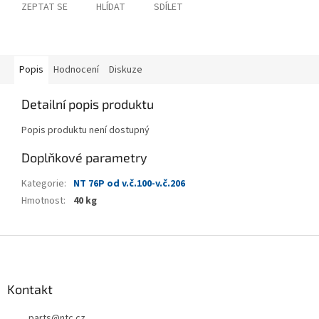
ZEPTAT SE
HLÍDAT
SDÍLET
Popis
Hodnocení
Diskuze
Detailní popis produktu
Popis produktu není dostupný
Doplňkové parametry
Kategorie
:
NT 76P od v.č.100-v.č.206
Hmotnost
:
40 kg
Z
á
p
a
Kontakt
t
parts
@
ntc.cz