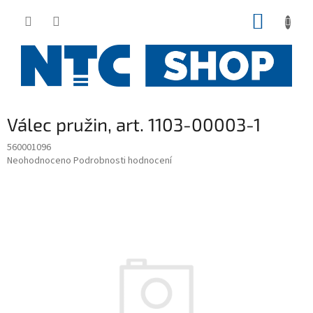
Přejít
NÁKUP
na
obsah
KOŠÍK
Válec pružin, art. 1103-00003-1
560001096
Průměrné
Neohodnoceno
Podrobnosti hodnocení
hodnocení
produktu
je
0,0
z
5
hvězdiček.