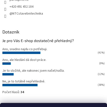
í
+420 491 452 184
@NTCstavebnitechnika
Dotazník
Je pro Vás E-shop dostatečně přehledný?
Ano, snadno najdu co potřebuji.
(41%)
Ano, ale hledání dá dost práce.
(9%)
Je to složité, ale nakonec jsem našel/našla.
(12%)
Ne, je to totálně nepřehledné.
(38%)
Počet hlasů:
34
Oficiální webové stránky NTC
Půjčovna stavebních strojů NTC