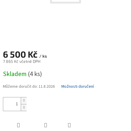
6 500 Kč
/ ks
7 865 Kč včetně DPH
Měrná
Skladem
(4 ks)
cena:
Můžeme doručit do:
11.8.2026
Možnosti doručení