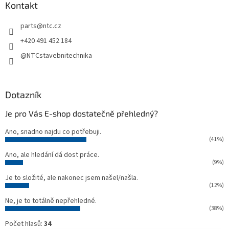
a
Kontakt
t
parts
@
ntc.cz
í
+420 491 452 184
@NTCstavebnitechnika
Dotazník
Je pro Vás E-shop dostatečně přehledný?
Ano, snadno najdu co potřebuji.
(41%)
Ano, ale hledání dá dost práce.
(9%)
Je to složité, ale nakonec jsem našel/našla.
(12%)
Ne, je to totálně nepřehledné.
(38%)
Počet hlasů:
34