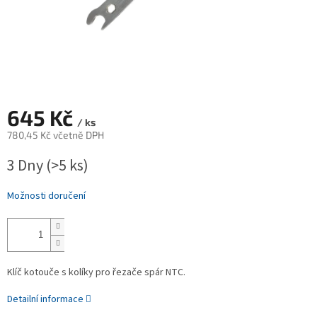
645 Kč
/ ks
780,45 Kč včetně DPH
Měrná
3 Dny
(>5 ks)
cena:
Možnosti doručení
Klíč kotouče s kolíky pro řezače spár NTC.
Detailní informace