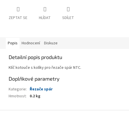
ZEPTAT SE
HLÍDAT
SDÍLET
Popis
Hodnocení
Diskuze
Detailní popis produktu
Klíč kotouče s kolíky pro řezače spár NTC.
Doplňkové parametry
Kategorie
:
Řezače spár
Hmotnost
:
0.2 kg
Z
á
p