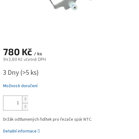
780 Kč
/ ks
943,80 Kč včetně DPH
Měrná
3 Dny
(>5 ks)
cena:
Možnosti doručení
Držák odtlumených řidítek pro řezače spár NTC.
Detailní informace