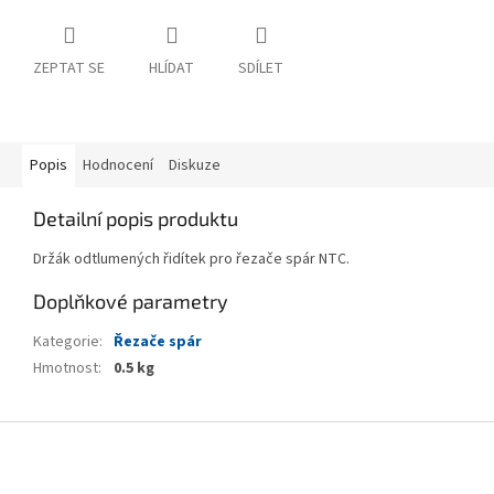
ZEPTAT SE
HLÍDAT
SDÍLET
Popis
Hodnocení
Diskuze
Detailní popis produktu
Držák odtlumených řidítek pro řezače spár NTC.
Doplňkové parametry
Kategorie
:
Řezače spár
Hmotnost
:
0.5 kg
Z
á
p