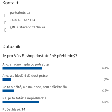
a
Kontakt
t
parts
@
ntc.cz
í
+420 491 452 184
@NTCstavebnitechnika
Dotazník
Je pro Vás E-shop dostatečně přehledný?
Ano, snadno najdu co potřebuji.
(41%)
Ano, ale hledání dá dost práce.
(9%)
Je to složité, ale nakonec jsem našel/našla.
(12%)
Ne, je to totálně nepřehledné.
(38%)
Počet hlasů:
34