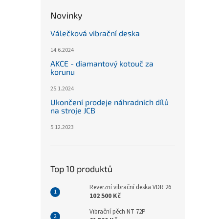
Novinky
Válečková vibrační deska
14.6.2024
AKCE - diamantový kotouč za
korunu
25.1.2024
Ukončení prodeje náhradních dílů
na stroje JCB
5.12.2023
Top 10 produktů
Reverzní vibrační deska VDR 26
102 500 Kč
Vibrační pěch NT 72P