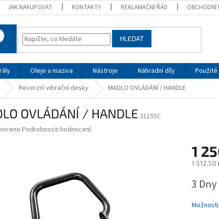
JAK NAKUPOVAT
KONTAKTY
REKLAMAČNÍ ŘÁD
OBCHODNÍ 
HLEDAT
rály
Oleje a maziva
Nástroje
Náhradní díly
Použité 
Reverzní vibrační desky
MADLO OVLÁDÁNÍ / HANDLE
LO OVLÁDÁNÍ / HANDLE
31155C
né
noceno
Podrobnosti hodnocení
ní
1 2
u
1 512,50
Měrná
3 Dny
cena:
ek.
Možnosti