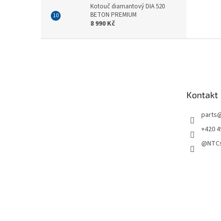
Kotouč diamantový DIA 520
BETON PREMIUM
8 990 Kč
Z
á
p
a
t
Kontakt
í
parts
+420 4
@NTCs