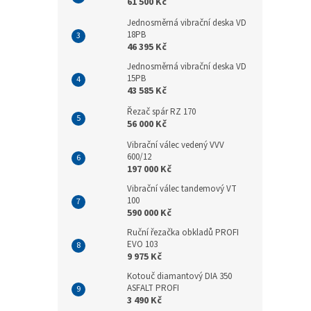
61 500 Kč
Jednosměrná vibrační deska VD
18PB
46 395 Kč
Jednosměrná vibrační deska VD
15PB
43 585 Kč
Řezač spár RZ 170
56 000 Kč
Vibrační válec vedený VVV
600/12
197 000 Kč
Vibrační válec tandemový VT
100
590 000 Kč
Ruční řezačka obkladů PROFI
EVO 103
9 975 Kč
Kotouč diamantový DIA 350
ASFALT PROFI
3 490 Kč