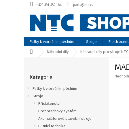
Přejít
+420 491 452 184
parts@ntc.cz
na
obsah
Patky k vibračním pěchům
Stroje
Elektrocent
Domů
Náhradní díly
Náhradní díly pro stroje NTC
P
MAD
o
Přeskočit
s
Průměr
Neohod
Kategorie
kategorie
t
hodnoce
r
produkt
Patky k vibračním pěchům
a
je
Stroje
0,0
n
z
Příslušenství
n
5
í
Protiprachový systém
hvězdič
p
Akumulátorové stavební stroje
a
Hutnící technika