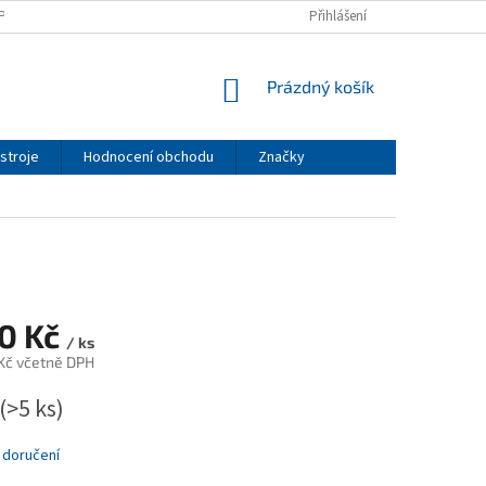
PODMÍNKY
PODMÍNKY OCHRANY OSOBNÍCH ÚDAJŮ
Přihlášení
NÁKUPNÍ
Prázdný košík
KOŠÍK
stroje
Hodnocení obchodu
Značky
50 Kč
/ ks
 Kč včetně DPH
(>5 ks)
 doručení