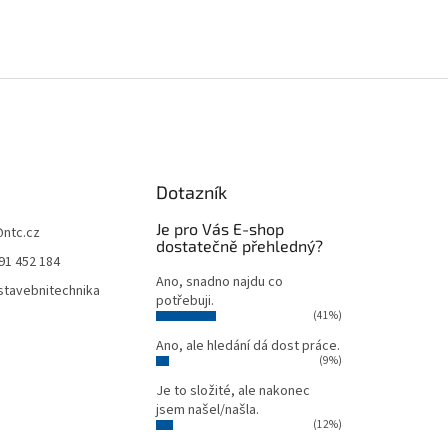
Dotazník
Je pro Vás E-shop
@
ntc.cz
dostatečně přehledný?
91 452 184
Ano, snadno najdu co
tavebnitechnika
potřebuji.
(41%)
Ano, ale hledání dá dost práce.
(9%)
Je to složité, ale nakonec
jsem našel/našla.
(12%)