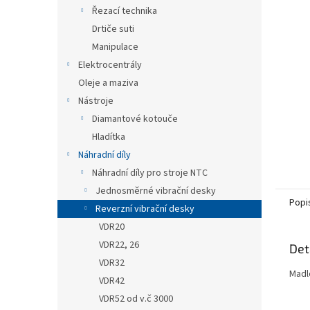
n
Řezací technika
e
Drtiče suti
l
Manipulace
Elektrocentrály
Oleje a maziva
Nástroje
Diamantové kotouče
Hladítka
Náhradní díly
Náhradní díly pro stroje NTC
Jednosměrné vibrační desky
Popi
Reverzní vibrační desky
VDR20
VDR22, 26
Det
VDR32
Madl
VDR42
VDR52 od v.č 3000