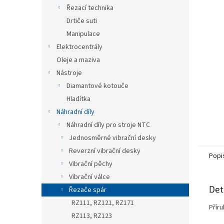
n
Řezací technika
e
Drtiče suti
l
Manipulace
Elektrocentrály
Oleje a maziva
Nástroje
Diamantové kotouče
Hladítka
Náhradní díly
Náhradní díly pro stroje NTC
Jednosměrné vibrační desky
Reverzní vibrační desky
Popi
Vibrační pěchy
Vibrační válce
Det
Řezače spár
RZ111, RZ121, RZ171
Přír
RZ113, RZ123