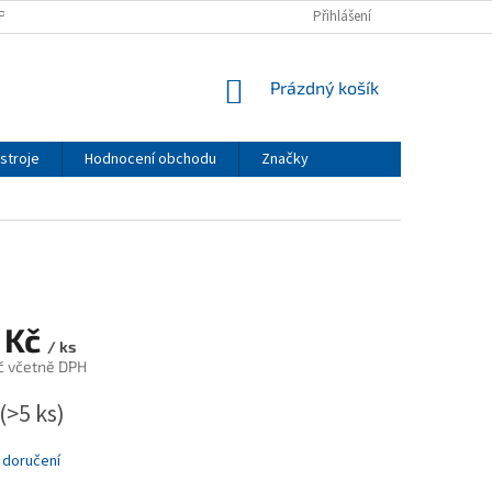
PODMÍNKY
PODMÍNKY OCHRANY OSOBNÍCH ÚDAJŮ
Přihlášení
NÁKUPNÍ
Prázdný košík
KOŠÍK
stroje
Hodnocení obchodu
Značky
 Kč
/ ks
č včetně DPH
(>5 ks)
 doručení