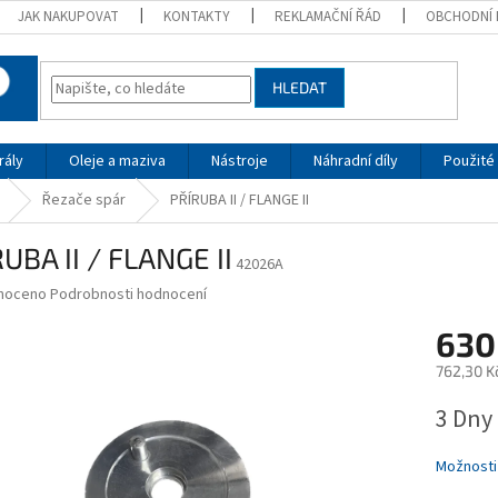
JAK NAKUPOVAT
KONTAKTY
REKLAMAČNÍ ŘÁD
OBCHODNÍ 
HLEDAT
rály
Oleje a maziva
Nástroje
Náhradní díly
Použité 
Řezače spár
PŘÍRUBA II / FLANGE II
UBA II / FLANGE II
42026A
né
noceno
Podrobnosti hodnocení
ní
630
u
762,30 K
Měrná
3 Dny
cena:
ek.
Možnosti