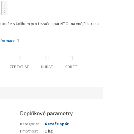
otouče s kolíkem pro řezače spár NTC - na vnější stranu
informace
ZEPTAT SE
HLÍDAT
SDÍLET
Doplňkové parametry
Kategorie
:
Řezače spár
Hmotnost
:
1 kg