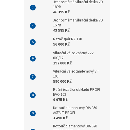
Jednosměrná vibrační deska VD
18PB
46 395 Kč
Jednosměrná vibrační deska VD
15PB
43 585 Kč
Řezač spár RZ 170
56 000 Kč
Vibrační válec vedený VVV
600/12
197 000 Kč
Vibrační válec tandemový VT
100
590 000 Kč
Ruční řezačka obkladů PROFI
EVO 103
9 975 Kč
Kotouč diamantový DIA 350
ASFALT PROFI
3 490 Kč
Kotouč diamantový DIA 520