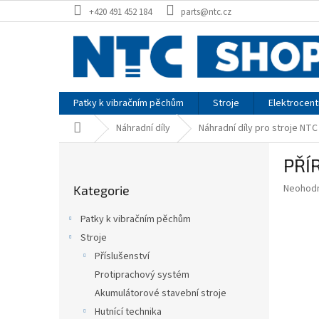
Přejít
+420 491 452 184
parts@ntc.cz
na
obsah
Patky k vibračním pěchům
Stroje
Elektrocent
Domů
Náhradní díly
Náhradní díly pro stroje NTC
P
PŘÍR
o
Přeskočit
s
Průměr
Neohod
Kategorie
kategorie
t
hodnoce
r
produkt
Patky k vibračním pěchům
a
je
Stroje
0,0
n
z
Příslušenství
n
5
í
Protiprachový systém
hvězdič
p
Akumulátorové stavební stroje
a
Hutnící technika