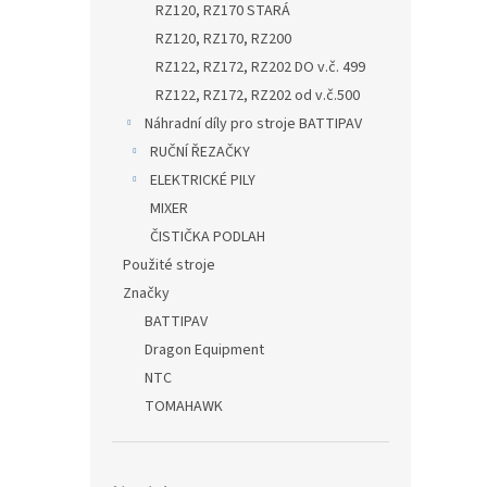
RZ120, RZ170 STARÁ
RZ120, RZ170, RZ200
RZ122, RZ172, RZ202 DO v.č. 499
RZ122, RZ172, RZ202 od v.č.500
Náhradní díly pro stroje BATTIPAV
RUČNÍ ŘEZAČKY
ELEKTRICKÉ PILY
MIXER
ČISTIČKA PODLAH
Použité stroje
Značky
BATTIPAV
Dragon Equipment
NTC
TOMAHAWK