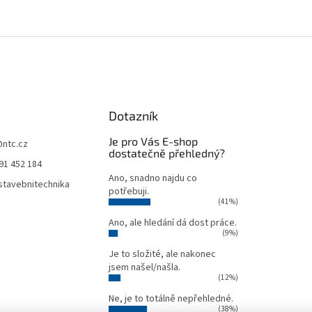
Dotazník
Je pro Vás E-shop
@
ntc.cz
dostatečně přehledný?
91 452 184
Ano, snadno najdu co
tavebnitechnika
potřebuji.
(41%)
Ano, ale hledání dá dost práce.
(9%)
Je to složité, ale nakonec
jsem našel/našla.
(12%)
Ne, je to totálně nepřehledné.
(38%)