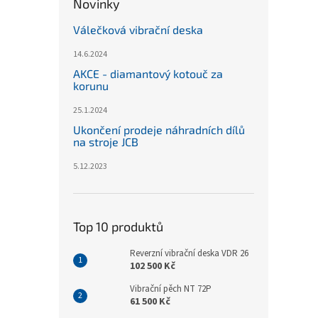
Novinky
Válečková vibrační deska
14.6.2024
AKCE - diamantový kotouč za
korunu
25.1.2024
Ukončení prodeje náhradních dílů
na stroje JCB
5.12.2023
Top 10 produktů
Reverzní vibrační deska VDR 26
102 500 Kč
Vibrační pěch NT 72P
61 500 Kč