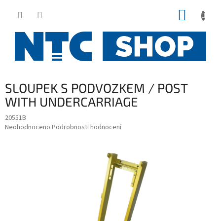
Přejít
NÁKUP
na
obsah
KOŠÍK
SLOUPEK S PODVOZKEM / POST
WITH UNDERCARRIAGE
20551B
Průměrné
Neohodnoceno
Podrobnosti hodnocení
hodnocení
produktu
je
0,0
z
5
hvězdiček.