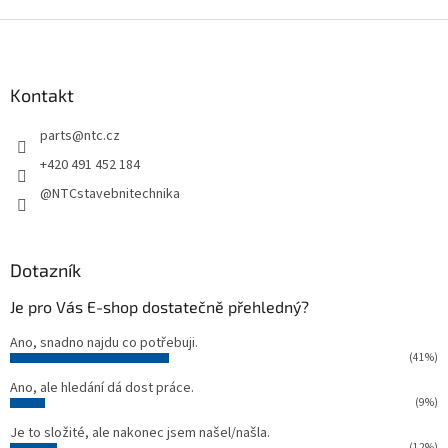
Z
á
p
a
Kontakt
t
parts
@
ntc.cz
í
+420 491 452 184
@NTCstavebnitechnika
Dotazník
Je pro Vás E-shop dostatečně přehledný?
Ano, snadno najdu co potřebuji.
(41%)
Ano, ale hledání dá dost práce.
(9%)
Je to složité, ale nakonec jsem našel/našla.
(12%)