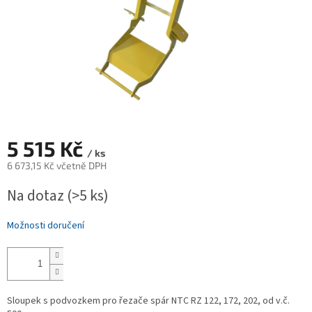
5 515 Kč
/ ks
6 673,15 Kč včetně DPH
Měrná
Na dotaz
(>5 ks)
cena:
Možnosti doručení
Sloupek s podvozkem pro řezače spár NTC RZ 122, 172, 202, od v.č.