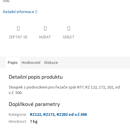
500.
Detailní informace
ZEPTAT SE
HLÍDAT
SDÍLET
Popis
Hodnocení
Diskuze
Detailní popis produktu
Sloupek s podvozkem pro řezače spár NTC RZ 122, 172, 202, od
v.č. 500.
Doplňkové parametry
Kategorie
:
RZ122, RZ172, RZ202 od v.č.500
Hmotnost
:
7 kg