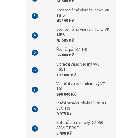
61 500 Kč
Jednosměrná vibrační deska VD
18PB
46 395 Kč
Jednosměrná vibrační deska VD
15PB
43 585 Kč
Řezač spár RZ 170
56 000 Kč
Vibrační válec vedený VVV
600/12
197 000 Kč
Vibrační válec tandemový VT
100
590 000 Kč
Ruční řezačka obkladů PROFI
EVO 103
9 975 Kč
Kotouč diamantový DIA 350
ASFALT PROFI
3 490 Kč