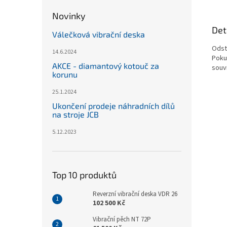
Novinky
Det
Válečková vibrační deska
Odst
14.6.2024
Poku
AKCE - diamantový kotouč za
souvi
korunu
25.1.2024
Ukončení prodeje náhradních dílů
na stroje JCB
5.12.2023
Top 10 produktů
Reverzní vibrační deska VDR 26
102 500 Kč
Vibrační pěch NT 72P