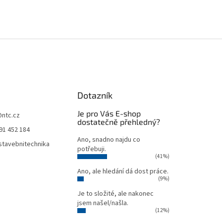
Dotazník
Je pro Vás E-shop
@
ntc.cz
dostatečně přehledný?
91 452 184
Ano, snadno najdu co
tavebnitechnika
potřebuji.
(41%)
Ano, ale hledání dá dost práce.
(9%)
Je to složité, ale nakonec
jsem našel/našla.
(12%)