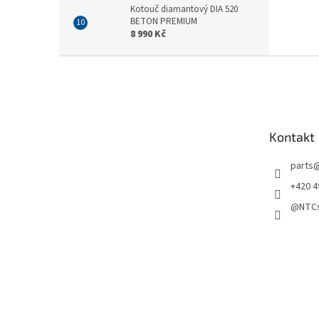
Kotouč diamantový DIA 520
BETON PREMIUM
8 990 Kč
Z
á
p
a
t
Kontakt
í
parts
+420 4
@NTCs