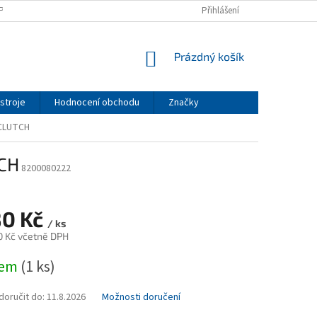
PODMÍNKY
PODMÍNKY OCHRANY OSOBNÍCH ÚDAJŮ
Přihlášení
NÁKUPNÍ
Prázdný košík
KOŠÍK
stroje
Hodnocení obchodu
Značky
CLUTCH
CH
8200080222
80 Kč
/ ks
0 Kč včetně DPH
dem
(1 ks)
oručit do:
11.8.2026
Možnosti doručení