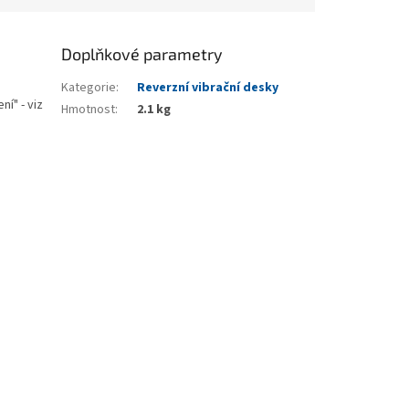
Doplňkové parametry
Kategorie
:
Reverzní vibrační desky
í" - viz
Hmotnost
:
2.1 kg