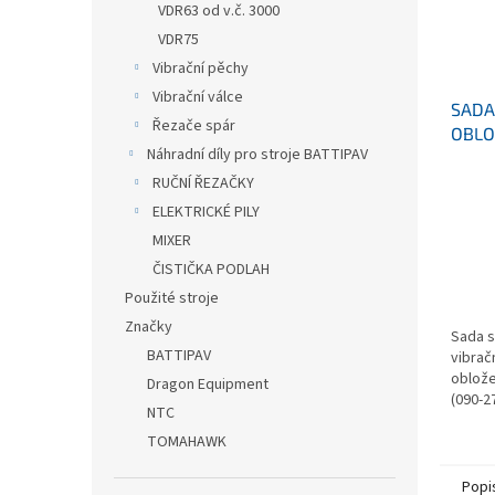
VDR63 od v.č. 3000
VDR75
Vibrační pěchy
Vibrační válce
SADA
Řezače spár
OBLO
Náhradní díly pro stroje BATTIPAV
LININ
RUČNÍ ŘEZAČKY
ELEKTRICKÉ PILY
MIXER
ČISTIČKA PODLAH
Použité stroje
Značky
Sada s
BATTIPAV
vibrač
oblože
Dragon Equipment
(090-2
NTC
2004)8
TOMAHAWK
Popi