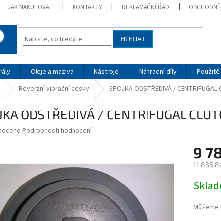
JAK NAKUPOVAT
KONTAKTY
REKLAMAČNÍ ŘÁD
OBCHODNÍ 
HLEDAT
rály
Oleje a maziva
Nástroje
Náhradní díly
Použité 
Reverzní vibrační desky
SPOJKA ODSTŘEDIVÁ / CENTRIFUGAL 
JKA ODSTŘEDIVÁ / CENTRIFUGAL CLUT
né
noceno
Podrobnosti hodnocení
ní
9 7
u
11 833,8
Měrná
Skla
cena:
ek.
Můžeme d