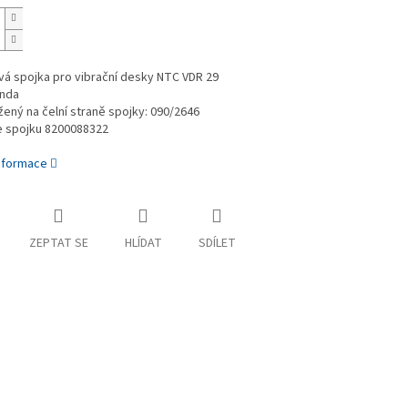
vá spojka pro vibrační desky NTC VDR 29
nda
ený na čelní straně spojky: 090/2646
e spojku 8200088322
informace
ZEPTAT SE
HLÍDAT
SDÍLET