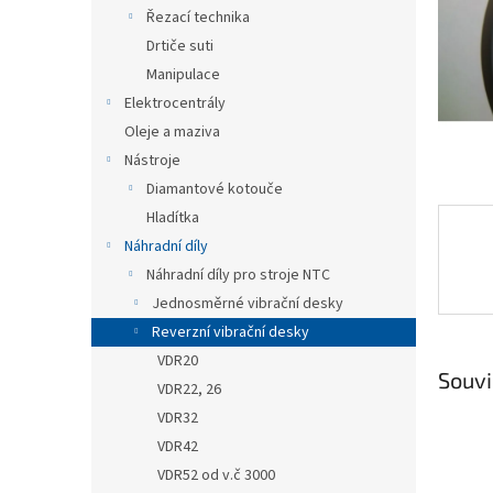
n
Řezací technika
e
Drtiče suti
l
Manipulace
Elektrocentrály
Oleje a maziva
Nástroje
Diamantové kotouče
Hladítka
Náhradní díly
Náhradní díly pro stroje NTC
Jednosměrné vibrační desky
Reverzní vibrační desky
VDR20
Souvi
VDR22, 26
VDR32
VDR42
VDR52 od v.č 3000