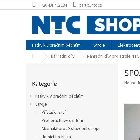
Přejít
+420 491 452 184
parts@ntc.cz
na
obsah
Patky k vibračním pěchům
Stroje
Elektrocent
Domů
Náhradní díly
Náhradní díly pro stroje NTC
P
SPO
o
Přeskočit
s
Průměr
Neohod
Kategorie
kategorie
t
hodnoce
r
produkt
Patky k vibračním pěchům
a
je
Stroje
0,0
n
z
Příslušenství
n
5
í
Protiprachový systém
hvězdič
p
Akumulátorové stavební stroje
a
Hutnící technika