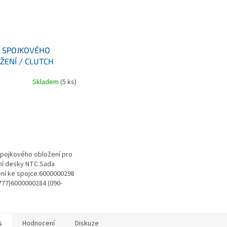
 SPOJKOVÉHO
ŽENÍ / CLUTCH
G
Skladem
(5 ks)
pojkového obložení pro
ní desky NTC.Sada
ní ke spojce:6000000298
777)6000000284 (090-
200080222 (090-2646)
s
Hodnocení
Diskuze