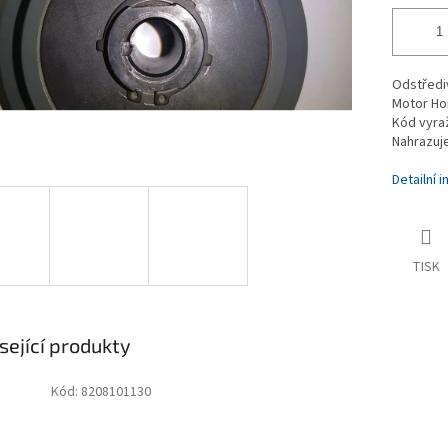
Odstředi
Motor Ho
Kód vyraž
Nahrazuj
Detailní 
TISK
sející produkty
Kód:
8208101130